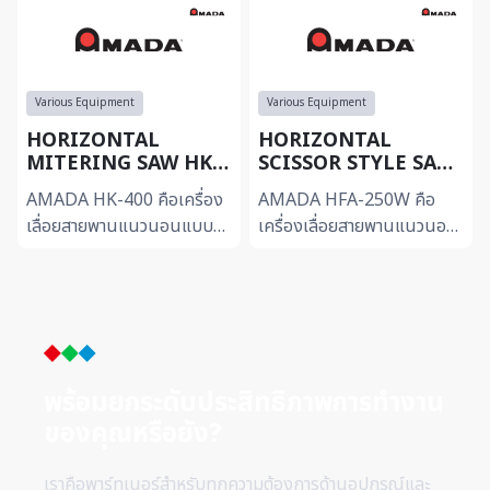
Various Equipment
Various Equipment
HORIZONTAL
HORIZONTAL
MITERING SAW HK-
SCISSOR STYLE SAW
400
HFA-250W
AMADA HK-400 คือเครื่อง
AMADA HFA-250W คือ
เลื่อยสายพานแนวนอนแบบ
เครื่องเลื่อยสายพานแนวนอน
ปรับองศา (Horizontal
แบบ Scissor Style ที่
Mitering Saw) ที่ออกแบบ
ออกแบบสำหรับงานตัดโลหะ
สำหรับงานตัดโลหะด้วยความ
ด้วยความแม่นยำและ
แม่นยำสู...
เสถียรภาพสูง รองร...
พร้อมยกระดับประสิทธิภาพการทำ
งาน
ของคุณหรือยัง?
เราคือพาร์ทเนอร์สำหรับทุกความต้องการด้านอุปกรณ์และ