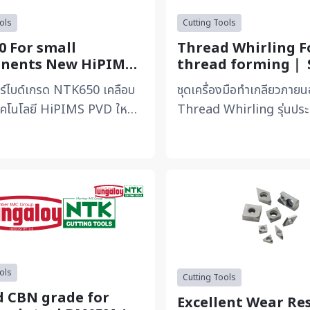
ols
Cutting Tools
 For small
Thread Whirling F
nents New HiPIMS
thread forming｜ 
ng
CNC lathes
าร์ไบด์เกรด NTK650 เคลือบ
ชุดเครื่องมือทำเกลียวภาย
ทคโนโลยี HiPIMS PVD ใหม่
Thread Whirling รุ่นประ
หรับงานกลึงชิ้นส่วนขนาด
ที่ออกแบบมาเพื่อลดต้นทุน
พาะ โดดเด่นด้ว...
เฉพาะ โดดเด่นด้วยการเ...
ols
Cutting Tools
 CBN grade for
Excellent Wear Re