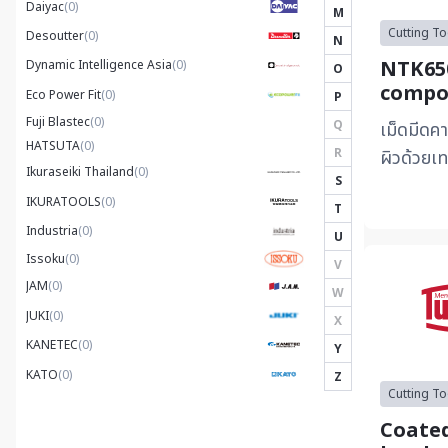
Daiyac
(0)
M
Cutting To
Desoutter
(0)
N
NTK650
Dynamic Intelligence Asia
(0)
O
compo
Eco Power Fit
(0)
P
Coati
Fuji Blastec
(0)
Q
เม็ดมีดค
HATSUTA
(0)
R
ผิวด้วยเ
Ikuraseiki Thailand
(0)
S
ออกแบบสำ
IKURATOOLS
(0)
T
เล็กโดยเฉ
Industria
(0)
U
Issoku
(0)
V
JAM
(0)
W
JUKI
(0)
X
KANETEC
(0)
Y
KATO
(0)
Z
Cutting To
Kawasaki Robotics
(0)
Coated
KAWASAKI
(0)