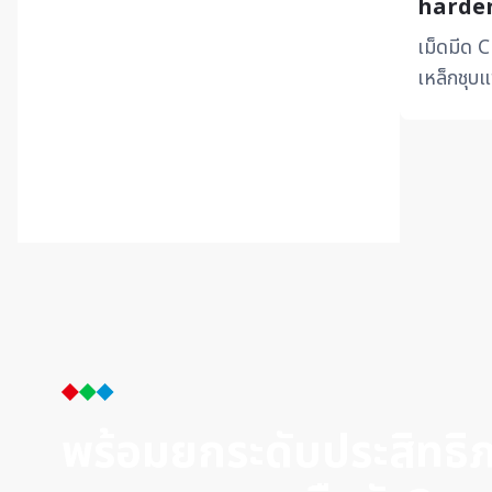
hardened 
KITAGAWA
(0)
BXA10 
เม็ดมีด 
KYOCERA
(5)
เหล็กชุบ
LOBSTER
(0)
BXA10 สำ
MAGNESCALE
(0)
กระแทกเบ
MAZAK
(0)
METROL
(0)
MinebeaMitsumi
(0)
MINIMO
(0)
MITSUBISHI ELECTRIC
(0)
Mitsubishi Material
(4)
MITSUI SEIKI
(0)
MITUTOYO
(0)
Miyano
(0)
พร้อมยกระดับประสิทธ
Moresco
(0)
MORETECH
(0)