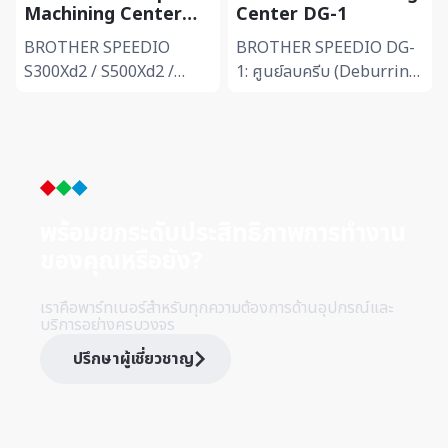
Machining Center
Center DG-1
SPEEDIO S300Xd2 /
BROTHER SPEEDIO
BROTHER SPEEDIO DG-
S500Xd2 / S700Xd2
S300Xd2 / S500Xd2 /
1: ศูนย์ลบครีบ (Deburring
S700Xd2: ศูนย์แมชินนิ่ง
Center) สำหรับงาน Die
กะทัดรัดยุคใหม่ -สปินเดิล
Casting -ออกแบบมาเพื่อลบ
สูงสุด 27,000 rpm พร้อม
ครีบชิ้นงานโดยเฉพาะ รองรับ
ความเร็วเคลื่...
การ...
พร้อมยกระดับประสิทธิภาพการทำ
งาน
ของคุณหรือยัง?
เราคือพาร์ทเนอร์สำหรับทุกความต้องการด้านอุปกรณ์และ
บริการอย่างครบวงจร
ปรึกษาผู้เชี่ยวชาญ