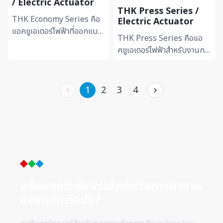
/ Electric Actuator
THK Press Series /
THK Economy Series คือ
Electric Actuator
แอคชูเอเตอร์ไฟฟ้าที่ออกแบบ
THK Press Series คือแอ
เพื่อรองรับงานอัตโนมัติด้วย
คชูเอเตอร์ไฟฟ้าสำหรับงานกด
ความคุ้มค่าและประสิทธิภาพสูง
และงานประกอบที่ต้องการแรง
ช่วยเพิ่มความแม่...
กดแม่นยำและเสถียร รองรับ
การควบคุมแรงและตำแหน่งไ...
1
2
3
4
พร้อมยกระดับประสิทธิภาพการทำ
งาน
ของคุณหรือยัง?