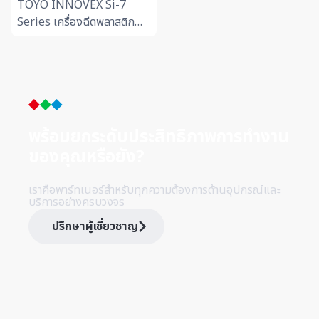
TOYO INNOVEX Si-7
Series เครื่องฉีดพลาสติก
ไฟฟ้า ระบบเซอร์โวมอเตอร์ Si-
7 Series คือเครื่องฉีด
พลาสติกไฟฟ้าประสิทธิภาพสูง
ร...
พร้อมยกระดับประสิทธิภาพการทำ
งาน
ของคุณหรือยัง?
เราคือพาร์ทเนอร์สำหรับทุกความต้องการด้านอุปกรณ์และ
บริการอย่างครบวงจร
ปรึกษาผู้เชี่ยวชาญ