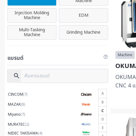
Machine
Injection Molding
EDM
Machine
Multi-Tasking
Grinding Machine
Machine
Machine
แบรนด์
OKUMA
OKUMA L
CNC 4 แก
แกน (2 ป้
A
CINCOM
(7)
กันได้สอง
B
MAZAK
(8)
C
Miyano
(7)
D
MURATEC
(2)
E
NIDEC TAKISAWA
(4)