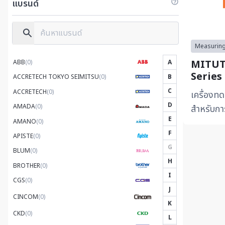
แบรนด์
Measuring
MITUT
ABB
(0)
A
Series
B
ACCRETECH TOKYO SEIMITSU
(0)
C
ACCRETECH
(0)
เครื่องท
D
AMADA
(0)
สำหรับกา
E
เหมาะสำ
AMANO
(0)
F
เล็กหรือพื้
APISTE
(0)
G
BLUM
(0)
H
BROTHER
(0)
I
CGS
(0)
J
CINCOM
(0)
K
CKD
(0)
L