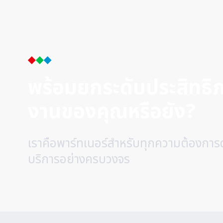
KITAGAWA
(0)
KYOCERA
(0)
LOBSTER
(0)
MAGNESCALE
(0)
MAZAK
(0)
พร้อมยกระดับประสิทธ
METROL
(0)
MinebeaMitsumi
(0)
งานของคุณหรือยัง?
MINIMO
(0)
MITSUBISHI ELECTRIC
(0)
เราคือพาร์ทเนอร์สำหรับทุกความต้องการ
Mitsubishi Material
(0)
บริการอย่างครบวงจร
MITSUI SEIKI
(0)
MITUTOYO
(5)
Miyano
(0)
Moresco
(0)
MORETECH
(0)