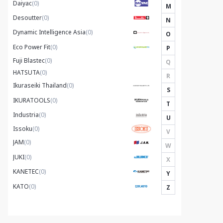
Daiyac
(0)
M
Desoutter
(0)
N
Dynamic Intelligence Asia
(0)
O
Eco Power Fit
(0)
P
Fuji Blastec
(0)
Q
HATSUTA
(0)
R
Ikuraseiki Thailand
(0)
S
IKURATOOLS
(0)
T
Industria
(0)
U
Issoku
(0)
V
JAM
(0)
W
JUKI
(0)
X
KANETEC
(0)
Y
KATO
(0)
Z
Kawasaki Robotics
(0)
KAWASAKI
(0)