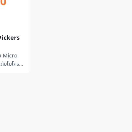
ickers
บ Micro
ะดับไมโคร
็กหรือชั้น