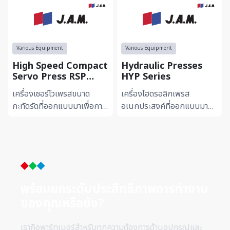
Various Equipment
Various Equipment
High Speed Compact
Hydraulic Presses
Servo Press RSP
HYP Series
Series
เครื่องเซอร์โวเพรสขนาด
เครื่องไฮดรอลิกเพรส
กะทัดรัดที่ออกแบบมาเพื่อการ
อเนกประสงค์ที่ออกแบบมา
ปั๊มขึ้นรูปด้วยความเร็วสูงและ
เพื่อความแข็งแรงและความ
ความแม่นยำระดับไมครอน
ทนทานในการใช้งานหนัก โดด
โดดเด่นด้วยการควบคุม...
เด่นด้วยระบบควบคุมแรงดันที่
แม่นย...
พร้อมยกระดับประสิทธิภาพการทำ
งาน
ของคุณหรือยัง?
เราคือพาร์ทเนอร์สำหรับทุกความต้องการด้านอุปกรณ์และ