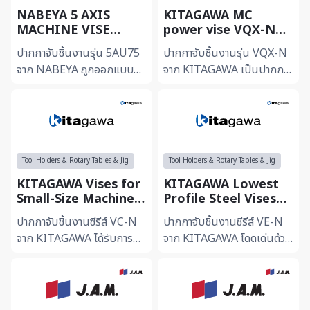
NABEYA 5 AXIS
KITAGAWA MC
MACHINE VISE
power vise VQX-N
5AU75
series
ปากกาจับชิ้นงานรุ่น 5AU75
ปากกาจับชิ้นงานรุ่น VQX-N
จาก NABEYA ถูกออกแบบมา
จาก KITAGAWA เป็นปากกา
เพื่อแก้ปัญหาการเข้าถึงของ
จับชิ้นงานความเที่ยงตรงสูงที่
เครื่องมือตัด (Tool Access)
ออกแบบมาสำหรับงานหนัก
ในเครื่องจักร 5 แก...
(Heavy-duty) บนเครื่อ...
Tool Holders & Rotary Tables & Jig
Tool Holders & Rotary Tables & Jig
KITAGAWA Vises for
KITAGAWA Lowest
Small-Size Machines
Profile Steel Vises
VC-N series
VE-N series
ปากกาจับชิ้นงานซีรีส์ VC-N
ปากกาจับชิ้นงานซีรีส์ VE-N
จาก KITAGAWA ได้รับการ
จาก KITAGAWA โดดเด่นด้วย
ออกแบบมาให้มีขนาดกะทัดรัด
การออกแบบให้มีความสูงของ
และน้ำหนักเบาเป็นพิเศษ เพื่อ
ตัวเครื่องต่ำที่สุด (Lowest
ให้เหมาะสมกับการติ...
Profile) เพื่อเพิ...