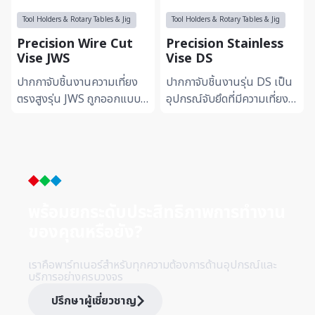
Tool Holders & Rotary Tables & Jig
Tool Holders & Rotary Tables & Jig
Precision Wire Cut
Precision Stainless
Vise JWS
Vise DS
ปากกาจับชิ้นงานความเที่ยง
ปากกาจับชิ้นงานรุ่น DS เป็น
ตรงสูงรุ่น JWS ถูกออกแบบ
อุปกรณ์จับยึดที่มีความเที่ยง
มาเพื่อใช้งานกับเครื่องตัด
ตรงระดับสูง ผลิตจาก
โลหะด้วยลวด (Wire EDM)
เหล็กกล้าไร้สนิม (Stainless
โดยเฉพาะ ตัวปากกาผลิตจ...
Steel) คุณภาพเยี่ย...
พร้อมยกระดับประสิทธิภาพการทำ
งาน
ของคุณหรือยัง?
เราคือพาร์ทเนอร์สำหรับทุกความต้องการด้านอุปกรณ์และ
บริการอย่างครบวงจร
ปรึกษาผู้เชี่ยวชาญ