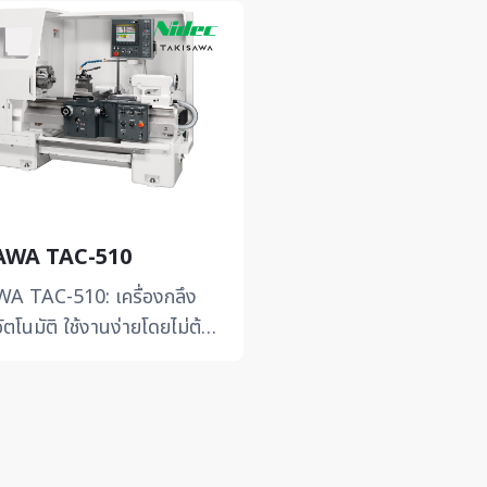
บสี่เหลี่ยม (Box Way) ทุกแกน
AWA TAC-510
A TAC-510: เครื่องกลึง
ัตโนมัติ ใช้งานง่ายโดยไม่ต้อง
แกรม -ใช้งานง่ายด้วย
u Software” เพี...