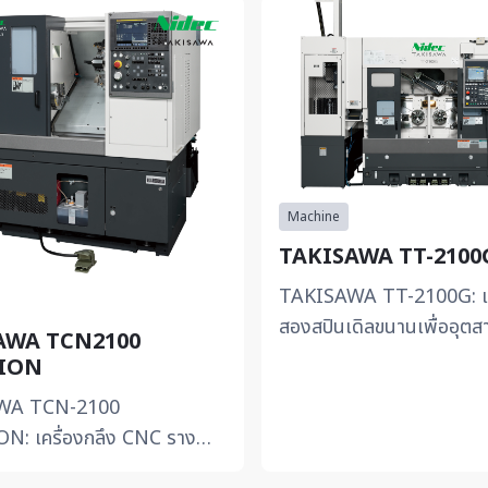
Machine
TAKISAWA TT-2100
TAKISAWA TT-2100G: เคร
สองสปินเดิลขนานเพื่ออุต
AWA TCN2100
ยนต์ -โครงสร้าง 2 สปินเด
TION
พร้อม Gantry Loader ควา
WA TCN-2100
N: เครื่องกลึง CNC ราง
รงพลังและแม่นยำสูง -ใช้ราง