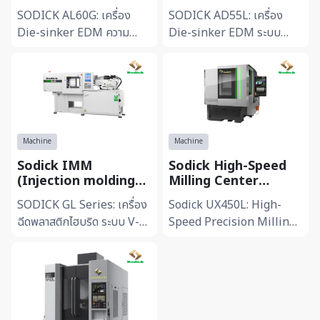
Discharge Machine)
Discharge Machine)
SODICK AL60G: เครื่อง
SODICK AD55L: เครื่อง
AL60G
AD55L
Die-sinker EDM ความ
Die-sinker EDM ระบบ
แม่นยำระดับไมครอน -ขับ
Linear Motor รุ่นมาตรฐาน
เคลื่อนด้วยลิเนียร์มอเตอร์
ประสิทธิภาพสูง -ขับเคลื่อน
(Linear Motor Drive) ต่อย
ด้วยลิเนียร์มอเตอร์ 3 แกน
อดจาก...
ไร...
Machine
Machine
Sodick IMM
Sodick High-Speed
(Injection molding
Milling Center
machine) GL Series
UX450L
SODICK GL Series: เครื่อง
Sodick UX450L: High-
V-LINE® Electric
ฉีดพลาสติกไฮบริด ระบบ V-
Speed Precision Milling
Hybrid Machine
LINE® มาตรฐานโลก -โดด
Center -ควบคุมการเคลื่อนที่
เด่นด้วยระบบ V-LINE® แยก
ด้วยความละเอียดสูงถึง 1
ส่วนการหลอมละลายและการ
นาโนเมตร (1 nm) รองรับ
ฉีดอ...
การ...