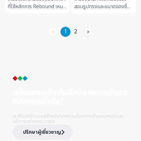
Tester Hardmatic
ที่ใช้หลักการ Rebound เหมาะ
สอบรูปทรงและขนาดของชิ้น
HH-411
สำหรับการตรวจสอบชิ้นงาน
งานแบบ 2 มิติ ช่วยให้สามารถ
ขนาดใหญ่หรือหน้างานที่ไม่
เปรียบเทียบกับแบบ
สามารถเคลื่อนย้ายได้...
Drawing ได้อย่างชัดเจน เห
1
2
มาะส...
พร้อมยกระดับประสิทธิภาพการทำ
งาน
ของคุณหรือยัง?
เราคือพาร์ทเนอร์สำหรับทุกความต้องการด้านอุปกรณ์และ
บริการอย่างครบวงจร
ปรึกษาผู้เชี่ยวชาญ