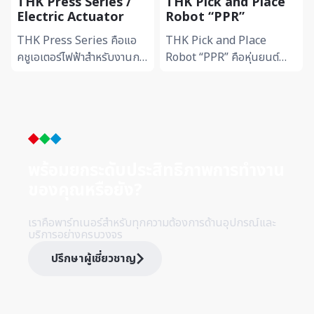
THK Press Series /
THK Pick and Place
Electric Actuator
Robot “PPR”
THK Press Series คือแอ
THK Pick and Place
คชูเอเตอร์ไฟฟ้าสำหรับงานกด
Robot “PPR” คือหุ่นยนต์
และงานประกอบที่ต้องการแรง
สำหรับงานหยิบและวางชิ้นงาน
กดแม่นยำและเสถียร รองรับ
ที่ออกแบบเพื่อเพิ่มความ
การ...
รวดเร็วแล...
พร้อมยกระดับประสิทธิภาพการทำ
งาน
ของคุณหรือยัง?
เราคือพาร์ทเนอร์สำหรับทุกความต้องการด้านอุปกรณ์และ
บริการอย่างครบวงจร
ปรึกษาผู้เชี่ยวชาญ