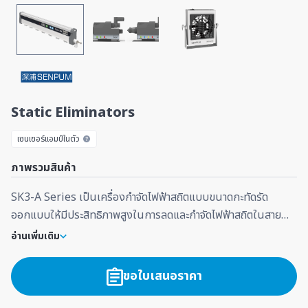
Static Eliminators
เซนเซอร์แอมป์ในตัว
ภาพรวมสินค้า
SK3-A Series เป็นเครื่องกำจัดไฟฟ้าสถิตแบบขนาดกะทัดรัด
ออกแบบให้มีประสิทธิภาพสูงในการลดและกำจัดไฟฟ้าสถิตในสาย
การผลิตอุตสาหกรรม
อ่านเพิ่มเติม
มาพร้อมฟังก์ชันทำความสะอาดเข็มปล่อยประจุอัตโนมัติ (Self-
ขอใบเสนอราคา
Cleaning Function) ช่วยลดการสะสมของสิ่งสกปรกและการ
สึกหรอของเข็ม ทำให้ไม่จำเป็นต้องเปลี่ยนเข็มอิเล็กโทรดบ่อย ลด