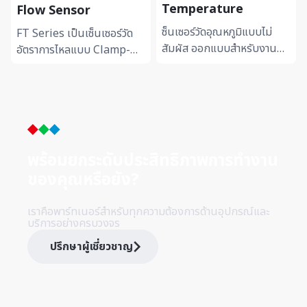
Temperature
Flow Sensor
ซ็นเซอร์วัดอุณหภูมิแบบไม่
FT Series เป็นเซ็นเซอร์วัด
สัมผัส ออกแบบสำหรับงาน
อัตราการไหลแบบ Clamp-On
อุตสาหกรรมที่มีอุณหภูมิสูง
ที่สามารถติดตั้งภายนอกท่อได้
รองรับการวัดได้สูงสุดถึง 1...
โดยไม่ต้องตัดหรือดัดแป...
พร้อมยกระดับประสิทธิภาพการทำ
งาน
ของคุณหรือยัง?
เราคือพาร์ทเนอร์สำหรับทุกความต้องการด้านอุปกรณ์และ
บริการอย่างครบวงจร
ปรึกษาผู้เชี่ยวชาญ