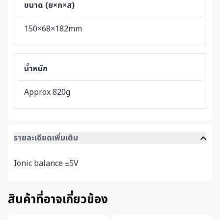
ขนาด (ย×ก×ส)
150×68×182mm
น้ำหนัก
Approx 820g
รายละเอียดเพิ่มเติม
Ionic balance ±5V
สินค้าที่อาจเกี่ยวข้อง