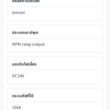
แหล่งกำเนิดแสง
Ionizer
ประเภทเอาต์พุต
NPN relay output
แรงดันไฟเลี้ยง
DC24V
กระแสไฟที่ใช้
10VA