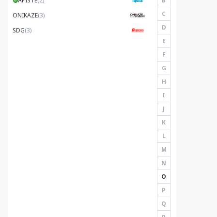
B
APISTE
(2)
C
ONIKAZE
(3)
D
SDG
(3)
E
F
G
H
I
J
K
L
M
N
O
P
Q