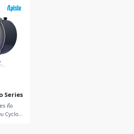
o Series
s คือ
แบบ Cyclone
ist และควัน
.