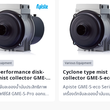
quipment
Various Equipment
erformance disk-
Cyclone type mist
mist collector GME-S-
collector GME-S-ec
ries
กจับละอองน้ำมันประสิทธิภาพ
Apiste GME-S-eco Serie
สก์ซีรีส์ GME‑S‑Pro ออกแบบ
เครื่องดักจับละอองน้ำมัน
ื่องจักรอุตสาหกรรมที่
ที่ออกแบบเพื่อกำจัด Oil M
ระสิทธิภาพการ...
ละเอียดจากกระบวนการแม..