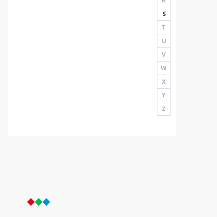
R
S
T
U
V
W
X
Y
Z