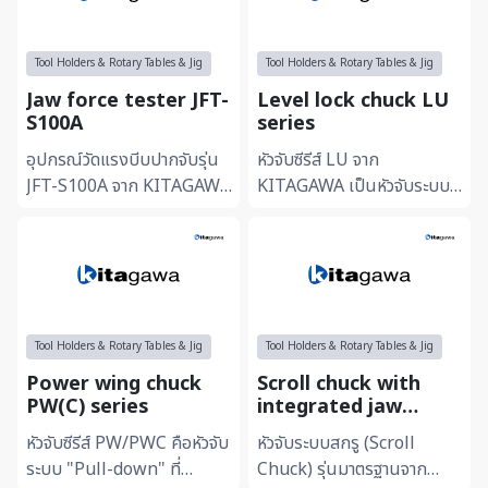
Tool Holders & Rotary Tables & Jig
Tool Holders & Rotary Tables & Jig
Jaw force tester JFT-
Level lock chuck LU
S100A
series
อุปกรณ์วัดแรงบีบปากจับรุ่น
หัวจับซีรีส์ LU จาก
JFT-S100A จาก KITAGAWA
KITAGAWA เป็นหัวจับระบบ
เป็นเครื่องมือวัดแบบดิจิทัลที่
"Pull-down" ที่ออกแบบมา
ออกแบบมาเพื่อตรวจสอบ...
เพื่อความมั่นคงสูงสุดในการ
จับยึดช...
Tool Holders & Rotary Tables & Jig
Tool Holders & Rotary Tables & Jig
Power wing chuck
Scroll chuck with
PW(C) series
integrated jaw
(Straight recess) SC･
หัวจับซีรีส์ PW/PWC คือหัวจับ
หัวจับระบบสกรู (Scroll
JN series
ระบบ "Pull-down" ที่
Chuck) รุ่นมาตรฐานจาก