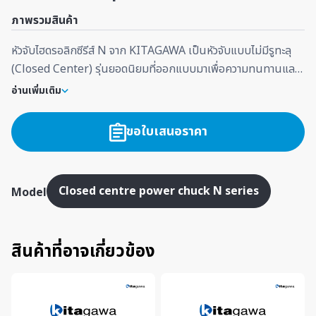
ภาพรวมสินค้า
หัวจับไฮดรอลิกซีรีส์ N จาก KITAGAWA เป็นหัวจับแบบไม่มีรูทะลุ
(Closed Center) รุ่นยอดนิยมที่ออกแบบมาเพื่อความทนทานและ
ความแข็งแกร่งสูงสุด โครงสร้างผลิตจากเหล็กกล้าผสมเกรดพิเศษ
อ่านเพิ่มเติม
ที่ผ่านการชุบแข็งและเจียรระไนอย่างละเอียด เพื่อให้รองรับงานกลึง
หนัก (Heavy-duty machining) ได้อย่างมั่นคง เนื่องจากไม่มีรู
ขอใบเสนอราคา
ทะลุผ่านกลางหัวจับ จึงช่วยป้องกันเศษโลหะและน้ำมันหล่อเย็น
เข้าไปสะสมในระบบไฮดรอลิกได้ดีกว่ารุ่นทั่วไป เหมาะอย่างยิ่งสำหรับ
การกลึงชิ้นงานที่มีความยาวปานกลางหรือชิ้นงานที่ไม่ต้องการการ
Closed centre power chuck N series
Model
ป้อนบาร์ผ่านแกนกลาง
สินค้าที่อาจเกี่ยวข้อง