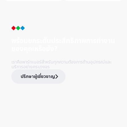
ออกแบบมาเพื่อเพิ่มความ
KITAGAWA สำหรับเครื่อง
มั่นคงในการกลึงงานอย่าง
กลึง Manual และ CNC โดด
สูงสุด...
เด่นด้วยกา...
พร้อมยกระดับประสิทธิภาพการทำ
งาน
ของคุณหรือยัง?
เราคือพาร์ทเนอร์สำหรับทุกความต้องการด้านอุปกรณ์และ
บริการอย่างครบวงจร
ปรึกษาผู้เชี่ยวชาญ