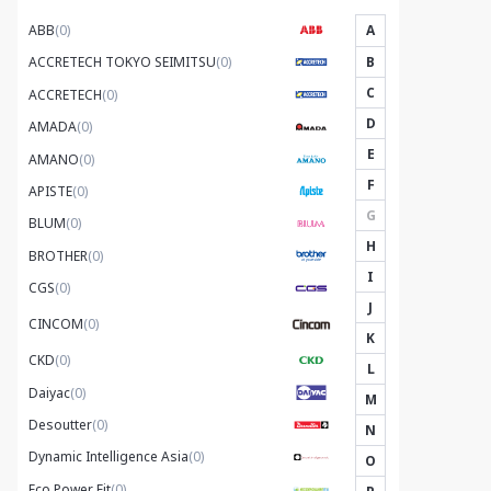
ABB
(0)
A
B
ACCRETECH TOKYO SEIMITSU
(0)
C
ACCRETECH
(0)
D
AMADA
(0)
E
AMANO
(0)
F
APISTE
(0)
G
BLUM
(0)
H
BROTHER
(0)
I
CGS
(0)
J
CINCOM
(0)
K
CKD
(0)
L
Daiyac
(0)
M
Desoutter
(0)
N
Dynamic Intelligence Asia
(0)
O
Eco Power Fit
(0)