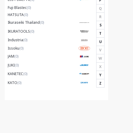
P
Fuji Blastec
(0)
Q
HATSUTA
(0)
R
Ikuraseiki Thailand
(0)
S
IKURATOOLS
(0)
T
Industria
(0)
U
Issoku
(0)
V
JAM
(0)
W
JUKI
(0)
X
KANETEC
(0)
Y
KATO
(0)
Z
Kawasaki Robotics
(0)
KAWASAKI
(0)
KITAGAWA
(0)
KYOCERA
(0)
LOBSTER
(0)