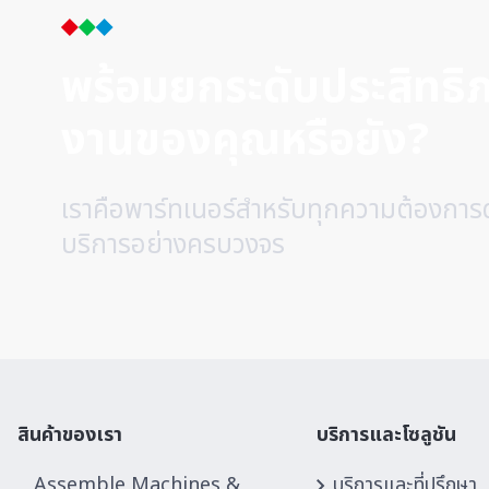
MAGNESCALE
(0)
MAZAK
(0)
พร้อมยกระดับประสิทธ
METROL
(0)
MinebeaMitsumi
(0)
งานของคุณหรือยัง?
MINIMO
(0)
MITSUBISHI ELECTRIC
(0)
เราคือพาร์ทเนอร์สำหรับทุกความต้องการ
Mitsubishi Material
(0)
บริการอย่างครบวงจร
MITSUI SEIKI
(0)
MITUTOYO
(0)
Miyano
(0)
Moresco
(0)
MORETECH
(0)
MRT
(0)
สินค้าของเรา
บริการและโซลูชัน
MST
(0)
MURATEC
(0)
Assemble Machines &
บริการและที่ปรึกษา