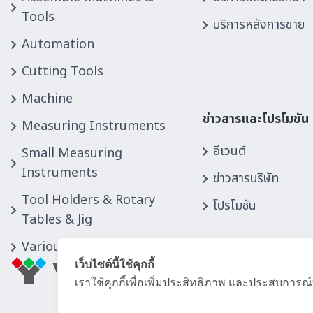
MYUTECH
(0)
Tools
บริการหลังการขาย
NABEYA
(0)
Automation
Nachi
(0)
Cutting Tools
NIDEC Machine Tool
(0)
NIDEC OKK
(0)
Machine
NIDEC TAKISAWA
(0)
ข่าวสารและโปรโมชัน
Measuring Instruments
NIDEC
(0)
อีเวนต์
Small Measuring
NIHON I.D
(0)
Instruments
NIKKEN
(0)
ข่าวสารบริษัท
NITTO
(0)
Tool Holders & Rotary
โปรโมชัน
OHMI
(0)
Tables & Jig
OHTAKE
(0)
Various Equipment
OKAMOTO
(0)
เว็บไซต์นี้ใช้คุกกี้
OKAZAKI
(0)
เราใช้คุกกี้เพื่อเพิ่มประสิทธิภาพ และประสบการณ์
OKUMA
(0)